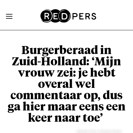
Skip and go to content
Directly to navigation
Burgerberaad in
Zuid-Holland: ‘Mijn
vrouw zei: je hebt
overal wel
commentaar op, dus
ga hier maar eens een
keer naar toe’
Beeld: Foto: Famke Seine