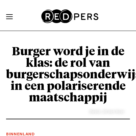
Skip and go to content
Directly to navigation
Burger word je in de
klas: de rol van
burgerschapsonderwij
in een polariserende
maatschappij
Beeld: Jill den Boer
BINNENLAND