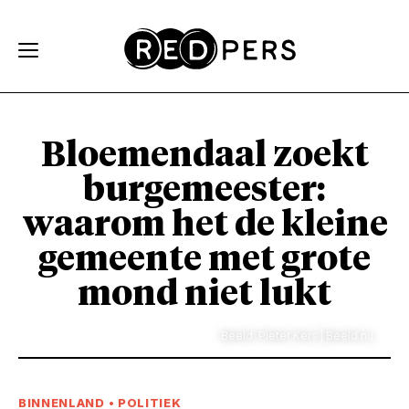
Skip and go to content
Directly to navigation
Bloemendaal zoekt
burgemeester:
waarom het de kleine
gemeente met grote
mond niet lukt
Beeld: Pieter Kers | Beeld.nu
BINNENLAND
•
POLITIEK