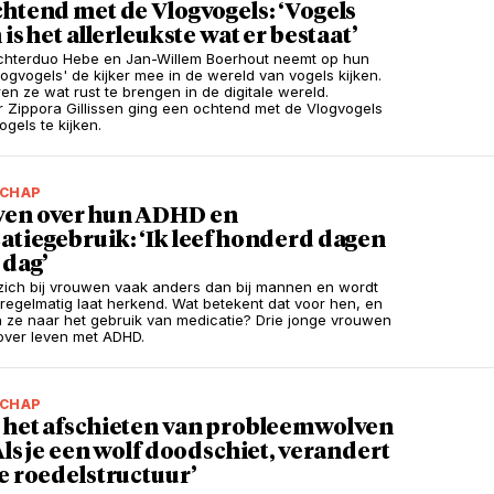
htend met de Vlogvogels: ‘Vogels
 is het allerleukste wat er bestaat’
chterduo Hebe en Jan-Willem Boerhout neemt op hun
logvogels' de kijker mee in de wereld van vogels kijken.
en ze wat rust te brengen in de digitale wereld.
 Zippora Gillissen ging een ochtend met de Vlogvogels
gels te kijken.
CHAP
en over hun ADHD en
tiegebruik: ‘Ik leef honderd dagen
 dag’
zich bij vrouwen vaak anders dan bij mannen en wordt
regelmatig laat herkend. Wat betekent dat voor hen, en
n ze naar het gebruik van medicatie? Drie jonge vrouwen
 over leven met ADHD.
CHAP
 het afschieten van probleemwolven
Als je een wolf doodschiet, verandert
e roedelstructuur’