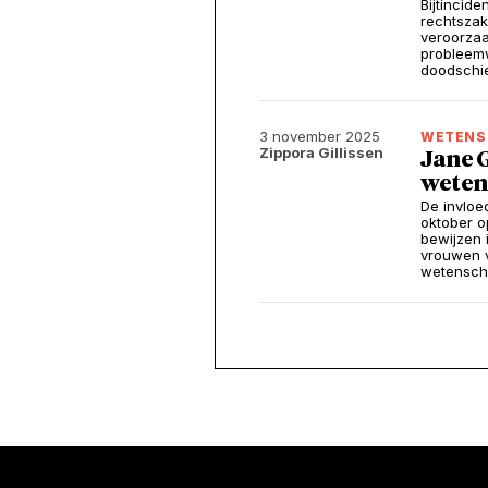
Bijtincid
rechtszak
veroorzaa
probleemw
doodschie
3 november 2025
WETENS
Zippora Gillissen
Jane G
wetens
De invloe
oktober op
bewijzen 
vrouwen v
wetensch