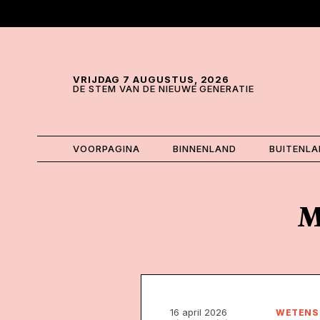
Skip and go to content
Directly to navigation
VRIJDAG 7 AUGUSTUS, 2026
DE STEM VAN DE NIEUWE GENERATIE
VOORPAGINA
BINNENLAND
BUITENL
M
16 april 2026
WETENS