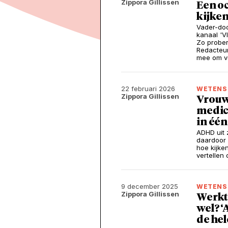
Zippora Gillissen
Een oc
kijken
Vader-do
kanaal 'V
Zo prober
Redacteur
mee om vo
22 februari 2026
WETENS
Zippora Gillissen
Vrouw
medica
in één
ADHD uit 
daardoor 
hoe kijke
vertellen
9 december 2025
WETENS
Zippora Gillissen
Werkt
wel? ‘
de hel