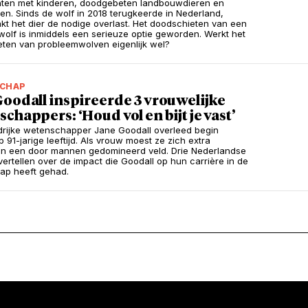
enten met kinderen, doodgebeten landbouwdieren en
en. Sinds de wolf in 2018 terugkeerde in Nederland,
kt het dier de nodige overlast. Het doodschieten van een
olf is inmiddels een serieuze optie geworden. Werkt het
ten van probleemwolven eigenlijk wel?
CHAP
oodall inspireerde 3 vrouwelijke
chappers: ‘Houd vol en bijt je vast’
drijke wetenschapper Jane Goodall overleed begin
 91-jarige leeftijd. Als vrouw moest ze zich extra
in een door mannen gedomineerd veld. Drie Nederlandse
ertellen over de impact die Goodall op hun carrière in de
ap heeft gehad.