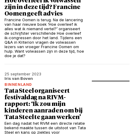
Hoe overleef ik volwassen
zijn in deze tijd? Francine
Oomen geeft advies
Francine Oomen is terug. Na de lancering
van haar nieuwe boek ‘Hoe overleef ik
alles wat ik niemand vertel?’ organiseert
de schrijfster verschillende Hoe overleef
ik-congressen door het land. Tijdens een
Q&A in Kriterion vragen de volwassen
lezers van vroeger Francine Oomen om
hulp. Want volwassen zijn in deze tijd, hoe
doe je dat?
25 september 2023
Iris van Boven
BINNENLAND
Tata Steel organiseert
festivaldag na RIVM-
rapport: ‘Ik zou mijn
kinderen aanraden om bij
Tata Steel te gaan werken’
Een dag nadat het RIVM een directe relatie
bekend maakte tussen de uitstoot van Tata
Steel en kans op ziektes voor