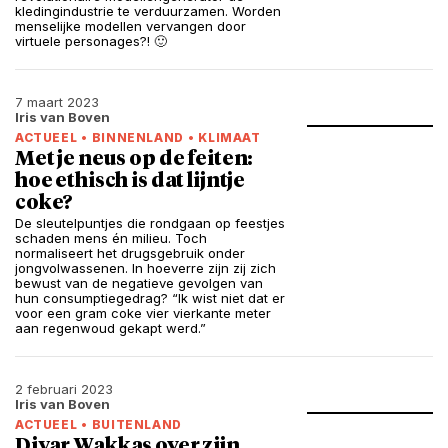
kledingindustrie te verduurzamen. Worden
menselijke modellen vervangen door
virtuele personages?! 🙂
7 maart 2023
Iris van Boven
ACTUEEL
•
BINNENLAND
•
KLIMAAT
Met je neus op de feiten:
hoe ethisch is dat lijntje
coke?
De sleutelpuntjes die rondgaan op feestjes
schaden mens én milieu. Toch
normaliseert het drugsgebruik onder
jongvolwassenen. In hoeverre zijn zij zich
bewust van de negatieve gevolgen van
hun consumptiegedrag? “Ik wist niet dat er
voor een gram coke vier vierkante meter
aan regenwoud gekapt werd.”
2 februari 2023
Iris van Boven
ACTUEEL
•
BUITENLAND
Diyar Wakkas over zijn