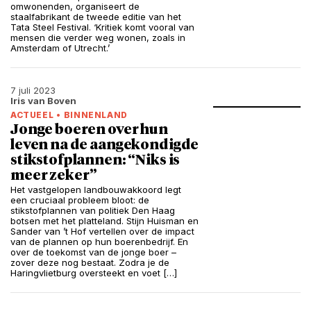
omwonenden, organiseert de
staalfabrikant de tweede editie van het
Tata Steel Festival. ‘Kritiek komt vooral van
mensen die verder weg wonen, zoals in
Amsterdam of Utrecht.’
7 juli 2023
Iris van Boven
ACTUEEL
•
BINNENLAND
Jonge boeren over hun
leven na de aangekondigde
stikstofplannen: “Niks is
meer zeker”
Het vastgelopen landbouwakkoord legt
een cruciaal probleem bloot: de
stikstofplannen van politiek Den Haag
botsen met het platteland. Stijn Huisman en
Sander van ’t Hof vertellen over de impact
van de plannen op hun boerenbedrijf. En
over de toekomst van de jonge boer –
zover deze nog bestaat. Zodra je de
Haringvlietburg oversteekt en voet […]