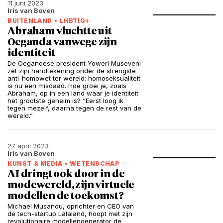
11 juni 2023
Iris van Boven
BUITENLAND
•
LHBTIQ+
Abraham vluchtte uit
Oeganda vanwege zijn
identiteit
De Oegandese president Yoweri Museveni
zet zijn handtekening onder de strengste
anti-homowet ter wereld: homoseksualiteit
is nu een misdaad. Hoe groei je, zoals
Abraham, op in een land waar je identiteit
het grootste geheim is? “Eerst loog ik
tegen mezelf, daarna tegen de rest van de
wereld.”
27 april 2023
Iris van Boven
KUNST & MEDIA
•
WETENSCHAP
AI dringt ook door in de
modewereld, zijn virtuele
modellen de toekomst?
Michael Musandu, oprichter en CEO van
de tech-startup Lalaland, hoopt met zijn
revolutionaire modellengenerator de