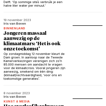
Delft. 'Op sommige sites verbruik je een
halve liter water per minuut.'
19 november 2023
Iris van Boven
BINNENLAND
Jongeren massaal
aanwezig op de
klimaatmars: ‘Het is ook
onze toekomst’
Op zondagmiddag 12 november kleurt de
Dam groen. In aanloop naar de Tweede
Kamerverkiezingen verenigen zich zo’n
85.000 mensen om aandacht te vragen
voor de klimaatcrisis. Vooral jongeren zijn
aanwezig, smekend om één ding:
(klimaat)rechtvaardigheid, ‘voor ons en
toekomstige generaties’.
8 november 2023
Iris van Boven
KUNST & MEDIA