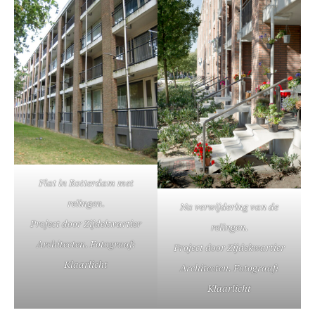
Flat in Rotterdam met
relingen.
Na verwijdering van de
Project door Zijdekwartier
relingen.
Architecten. Fotograaf:
Project door Zijdekwartier
Klaarlicht
Architecten. Fotograaf:
Klaarlicht