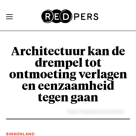
Skip and go to content
Directly to navigation
Architectuur kan de
drempel tot
ontmoeting verlagen
en eenzaamheid
tegen gaan
Beeld: Zijdekwartier Architecten
BINNENLAND