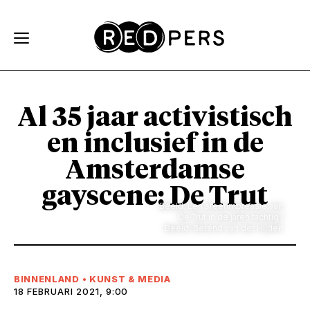
Skip and go to content
Directly to navigation
Al 35 jaar activistisch
en inclusief in de
Amsterdamse
gayscene: De Trut
Beeld: Een sfeerimpressie van
De Trut in de jaren tachtig |
Beeld: Berend van der Hijden
BINNENLAND
•
KUNST & MEDIA
18 FEBRUARI 2021, 9:00