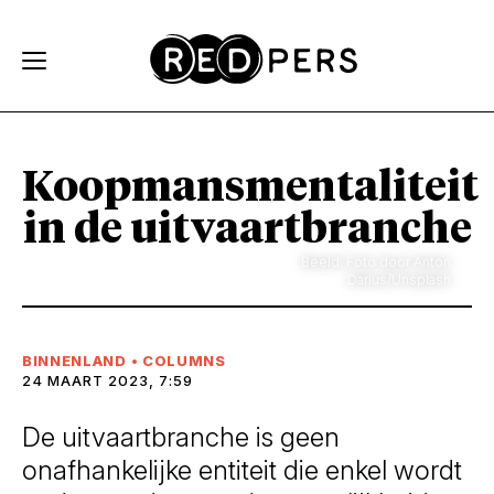
Skip and go to content
Directly to navigation
Koopmansmentaliteit
in de uitvaartbranche
Beeld: Foto door Anton
Darius/Unsplash
BINNENLAND
•
COLUMNS
24 MAART 2023, 7:59
De uitvaartbranche is geen
onafhankelijke entiteit die enkel wordt