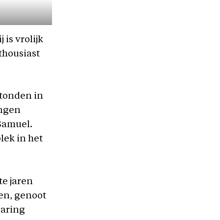
is vrolijk
nthousiast
stonden in
ingen
 Samuel.
lek in het
te jaren
ten, genoot
varing