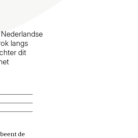
t Nederlandse
rok langs
chter dit
het
 beent de