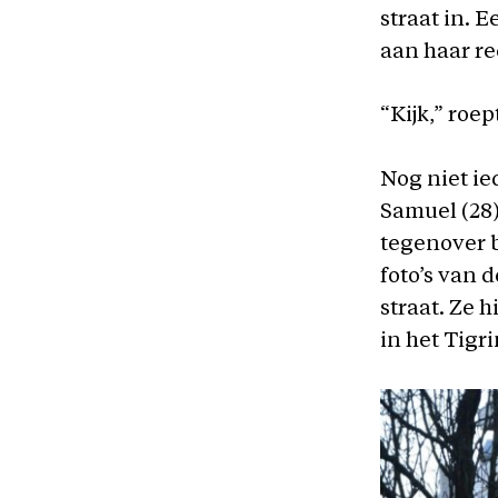
straat in. 
aan haar r
“Kijk,” roep
Nog niet ie
Samuel (28)
tegenover b
foto’s van 
straat. Ze 
in het Tigr