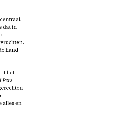
centraal.
 dat in
en
lvruchten.
 de hand
nt het
d Pers
 gerechten
o
e alles en