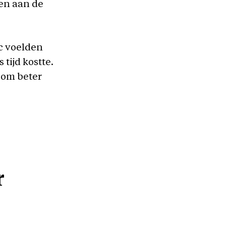
ien aan de
zc voelden
 tijd kostte.
n om beter
r