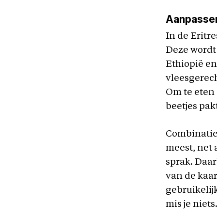
Aanpassen
In de Eritr
Deze wordt 
Ethiopië en
vleesgerec
Om te eten 
beetjes pak
Combinatie
meest, net 
sprak. Daar
van de kaar
gebruikelij
mis je niets