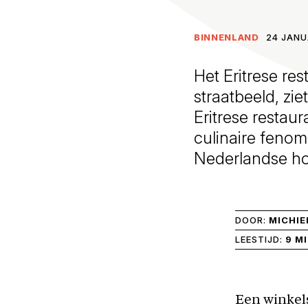
BINNENLAND
24 JANU
Het Eritrese re
straatbeeld, zie
Eritrese restau
culinaire fenome
Nederlandse h
DOOR:
MICHIE
LEESTIJD:
9 M
Een winkels