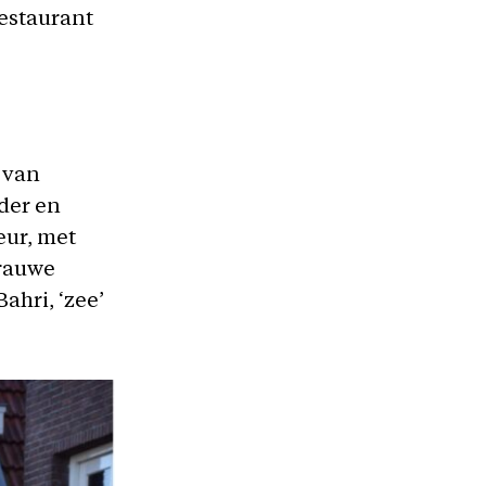
restaurant
 van
der en
eur, met
grauwe
ahri, ‘zee’