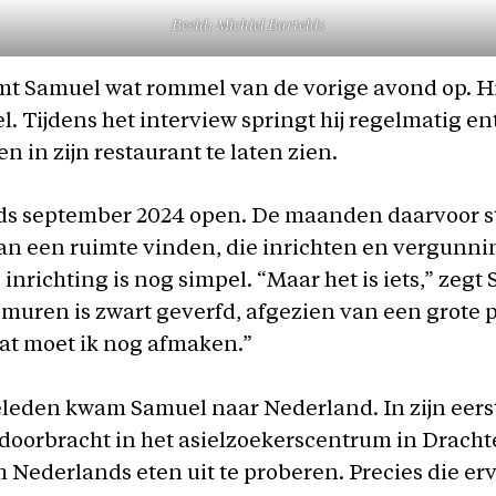
Beeld: Michiel Bartelds
t Samuel wat rommel van de vorige avond op. Hij 
el. Tijdens het interview springt hij regelmatig e
n in zijn restaurant te laten zien.
inds september 2024 open. De maanden daarvoor 
an een ruimte vinden, die inrichten en vergunn
 inrichting is nog simpel. “Maar het is iets,” zegt
muren is zwart geverfd, afgezien van een grote p
at moet ik nog afmaken.”
eleden kwam Samuel naar Nederland. In zijn eers
ij doorbracht in het asielzoekerscentrum in Drach
m Nederlands eten uit te proberen. Precies die er