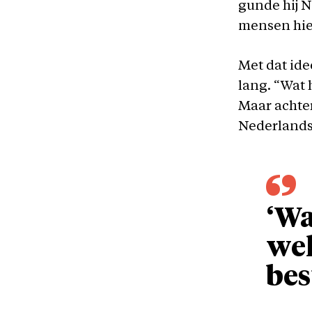
gunde hij N
mensen hie
Met dat idee
lang. “Wat h
Maar achter
Nederlands 
‘Wa
wel
bes