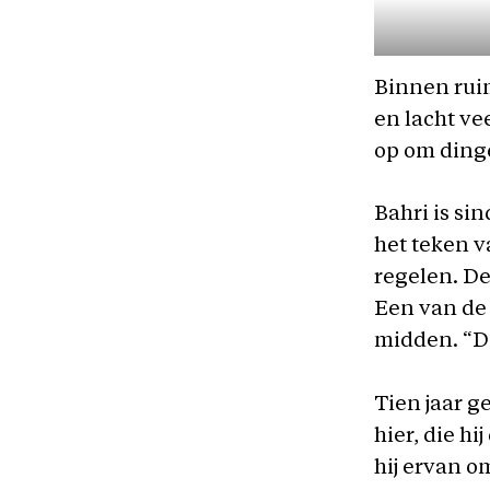
Binnen ruim
en lacht ve
op om dinge
Bahri is s
het teken v
regelen. De
Een van de 
midden. “D
Tien jaar g
hier, die h
hij ervan o